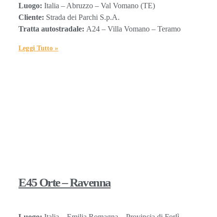
Luogo:
Italia – Abruzzo – Val Vomano (TE)
Cliente:
Strada dei Parchi S.p.A.
Tratta autostradale:
A24 – Villa Vomano – Teramo
Leggi Tutto »
E45 Orte – Ravenna
Luogo:
Italia – Emilia Romagna – Provincia di Forlì