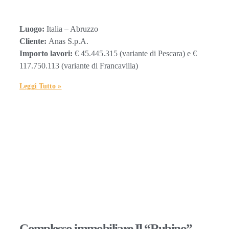
Luogo:
Italia – Abruzzo
Cliente:
Anas S.p.A.
Importo lavori:
€ 45.445.315 (variante di Pescara) e €
117.750.113 (variante di Francavilla)
Leggi Tutto »
Complesso immobiliare Il “Rubino”