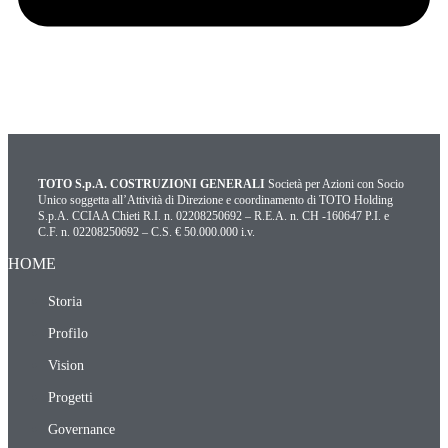
TOTO S.p.A. COSTRUZIONI GENERALI
Società per Azioni con Socio
Unico soggetta all’Attività di Direzione e coordinamento di TOTO Holding
S.p.A. CCIAA Chieti R.I. n. 02208250692 – R.E.A. n. CH -160647 P.I. e
C.F. n. 02208250692 – C.S. € 50.000.000 i.v.
HOME
Storia
Profilo
Vision
Progetti
Governance