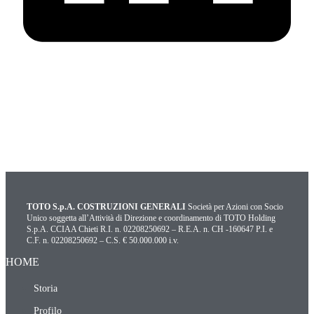
TOTO S.p.A. COSTRUZIONI GENERALI
Società per Azioni con Socio
Unico soggetta all’Attività di Direzione e coordinamento di TOTO Holding
S.p.A. CCIAA Chieti R.I. n. 02208250692 – R.E.A. n. CH -160647 P.I. e
C.F. n. 02208250692 – C.S. € 50.000.000 i.v.
HOME
Storia
Profilo