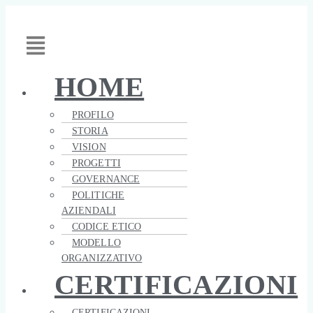
Vai
Main
al
Menu
contenuto
HOME
PROFILO
STORIA
VISION
PROGETTI
GOVERNANCE
POLITICHE
AZIENDALI
CODICE ETICO
MODELLO
ORGANIZZATIVO
CERTIFICAZIONI
CERTIFICAZIONI