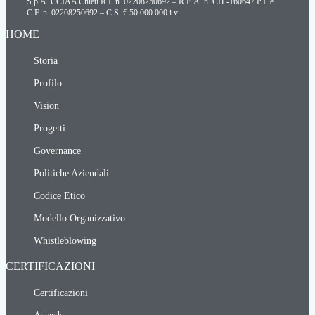
S.p.A. CCIAA Chieti R.I. n. 02208250692 – R.E.A. n. CH -160647 P.I. e
C.F. n. 02208250692 – C.S. € 50.000.000 i.v.
HOME
Storia
Profilo
Vision
Progetti
Governance
Politiche Aziendali
Codice Etico
Modello Organizzativo
Whistleblowing
CERTIFICAZIONI
Certificazioni